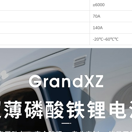
≥6000
70A
140A
-20℃~60℃℃