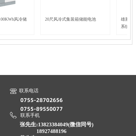
100KWh风冷储
20尺风冷式集装箱储能电池
雄展能源
系统
联系
电话
0755-
28702656
0755-89550077
联系手机
张先生:13823384049(微信同号)
18927488196