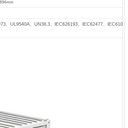
2896mm
973、UL9540A、UN38.3、IEC626193、IEC62477、IEC61000