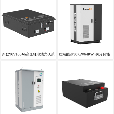
新款96V100Ah高压锂电池光伏系
雄展能源30KW/64KWh风冷储能
统锂电池车用家用储能电池
系统