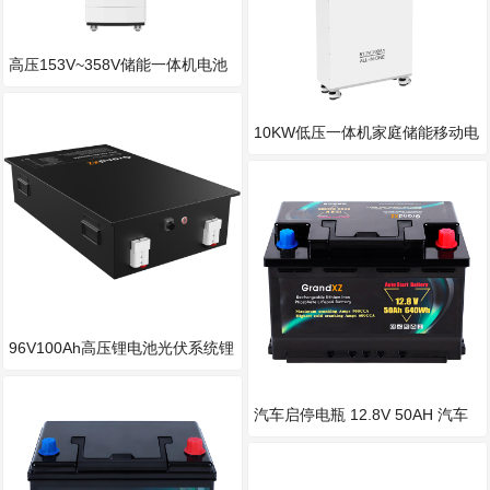
高压153V~358V储能一体机电池
家庭储能逆变器+磷酸铁锂
10KW低压一体机家庭储能移动电
池
96V100Ah高压锂电池光伏系统锂
电池车用家用储能电池
汽车启停电瓶 12.8V 50AH 汽车
启动电池