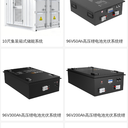
10尺集装箱式储能系统
96V50Ah高压锂电池光伏系统锂
电池车用家用储能电池
96V300Ah高压锂电池光伏系统锂
96V200Ah高压锂电池光伏系统锂
电池车用家用储能电池
电池车用家用储能电池