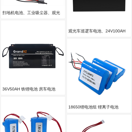
扫地机电池、工业吸尘器、观光
车及电动叉车电池
观光车巡逻车电池、24V100AH
高尔夫球车、太阳能储能
36V50AH 铁锂电池 房车电池
18650锂电池组 锂离子电池