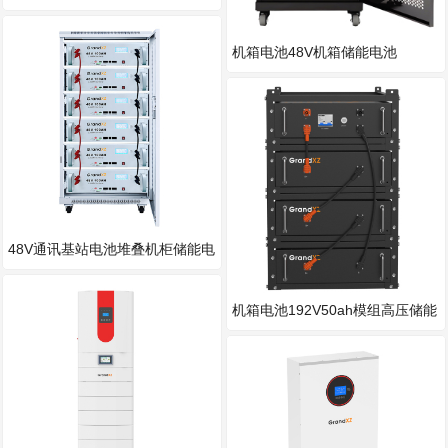
池
机箱电池48V机箱储能电池
48V通讯基站电池堆叠机柜储能电
池
机箱电池192V50ah模组高压储能
电池