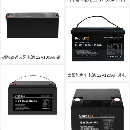
汽车启停电瓶 12.8V 100AH 汽车
启动电池
磷酸铁锂蓝牙电池 12V180Ah 铅
改锂电池
太阳能房车电池 12V120AH 带电
量显示锂电池定制厂家