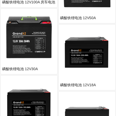
磷酸铁锂电池 12V100A 房车电池
磷酸铁锂电池 12V50A
磷酸铁锂电池 12V30A
磷酸铁锂电池 12V18A