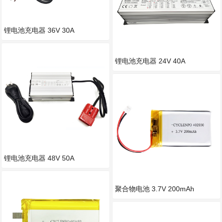
锂电池充电器 36V 30A
锂电池充电器 24V 40A
锂电池充电器 48V 50A
聚合物电池 3.7V 200mAh