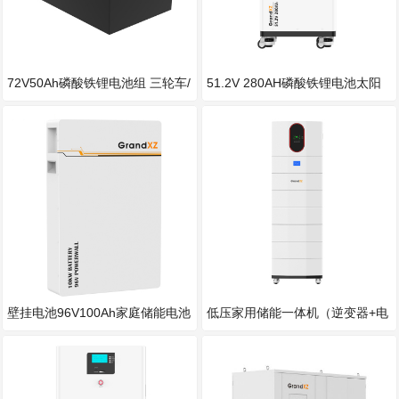
72V50Ah磷酸铁锂电池组 三轮车/
51.2V 280AH磷酸铁锂电池太阳
四轮车通用 观光车/快
能家庭储能应急电源落地
壁挂电池96V100Ah家庭储能电池
低压家用储能一体机（逆变器+电
池）5.12Kwh~20.48